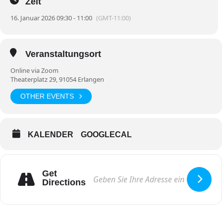
Zeit
Kosten
:
Buchung der 3er-Reihe € 54.-;
bei Einzelbelegung: € 20.-
16. Januar 2026 09:30 - 11:00
(GMT-11:00)
weitere Informationen
Anmeldung
Veranstaltungsort
Online via Zoom
Theaterplatz 29, 91054 Erlangen
OTHER EVENTS
KALENDER
GOOGLECAL
Get
Directions