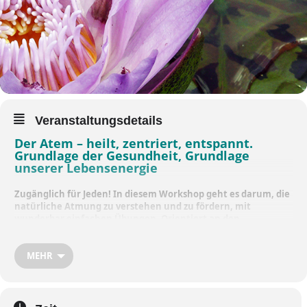
Veranstaltungsdetails
Der Atem – heilt, zentriert, entspannt.
Grundlage der Gesundheit, Grundlage
unserer Lebensenergie
Zugänglich für Jeden! In diesem Workshop geht es darum,
die
natürliche Atmung zu verstehen und zu fördern, mit
wunderbar einfachen Übungen. Orientiert an den
Erkenntnissen von Konstantin Buteyko. (Ich bin Atem-Coach
nach der Buteyko-Methode, Skuban-Akadamie). Natürlich ist
auch das Yoga-Verständnis des Atems eine wichtige
MEHR
Grundlage.
Mit Handout für die Atempraxis Zuhause.