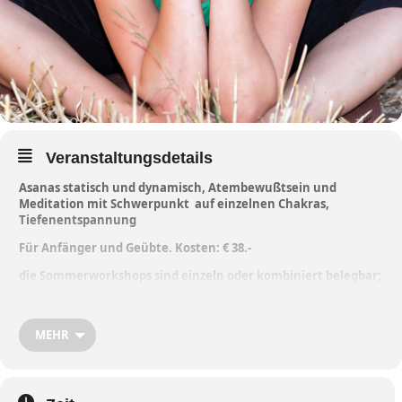
Veranstaltungsdetails
Asanas statisch und dynamisch, Atembewußtsein und
Meditation mit Schwerpunkt auf einzelnen Chakras,
Tiefenentspannung
Für Anfänger und Geübte. Kosten: € 38.-
die Sommerworkshops sind einzeln oder kombiniert belegbar;
bei gleichzeitiger Buchung von drei oder mehr Workshops
Ermäßigung um € 3.- pro Workshop
MEHR
weitere Informationen
Anmeldung