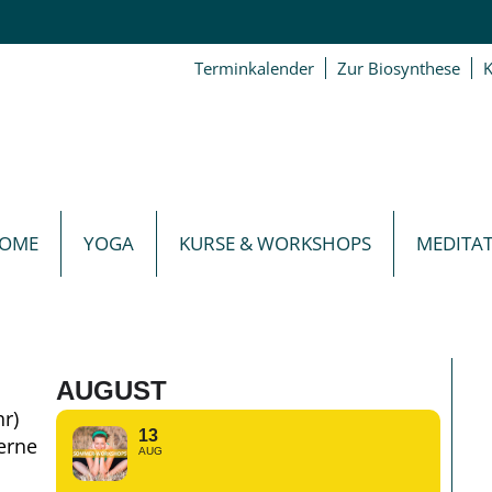
Terminkalender
Zur Biosynthese
K
OME
YOGA
KURSE & WORKSHOPS
MEDITA
AUGUST
r)
13
erne
AUG